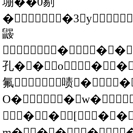
堋��0剔
��3y
鼹
���
孔��o��
氟啧��
O��w�
��[��
m�����