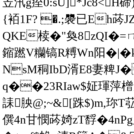
岦汛g痓0:sU]*Jc8<H
{袹1F? �.;褜已Eh荶J
QKE椟�"奐8zQI�=ㄇ
鏥蹨V糷镐R糐Wn阳�|�
NsM秱IbD湑E8妻粺
q��23RIaw$姃琿萍橧无
誄胦@;~&[跦$)m,珎T
僎4n甘憫荶婍zT馟�4n