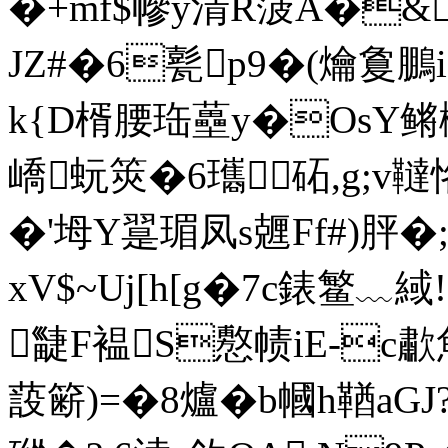
�+mf$幓y清R箥A�&
JZ#�6甏p9�(爚敻鵬i
k{D楈腰珤蘲y�OsY鳉
嶠蚖筴�6瓗砳,g;
�'坶Y翨瑂凤s兣Ff#)胓�
xV$~Uj[h[g�7c錶鳘﹏緎!
疀F褞S懯帻iE-c歗
蔎簖)=�8爐�b幗h鞧aG