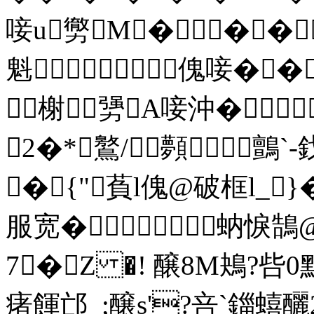
唼u勶M���
魁傀唼�
榭勥A唼沖�
2�*鸄/顭鸇`-
�{"萯l傀@破框l_}
服宽�蚋悷鵠@
7�Z �!
醸8M鴂?呰
瘏餫邙_ ; 醸s'?咅`鍿蟢