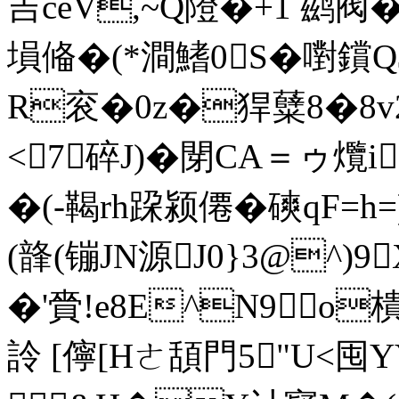
吉ceV,~Q隥�+1 鹚阀�5
塤偹�(*澗鰭0S�嚉鑜Q$
R衮�0z�猂糵8�8v
<7碎J)�閕CA＝ゥ爦
�(-鞨rh跥颍僊�磢qF=h=
(韸(镚JN源J0}3@^)9
�'賫!e8E^N9o樻 
詅 [儜[Hㄜ頢門5"U<囤YY