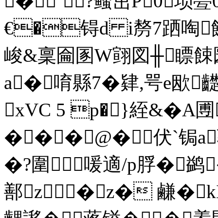
�` ?鳋茁P0埙
€�锝d i剺7跴啕
峻&稟圇圂W翧図╫瞟餗圐
a�唷縣7�肄,咢e欭
xVC 5 p�}絰&�A圑
���@�伏`锔a骏
�?圍喛適/p脬�鹢�
鄯z�z� 鹻�