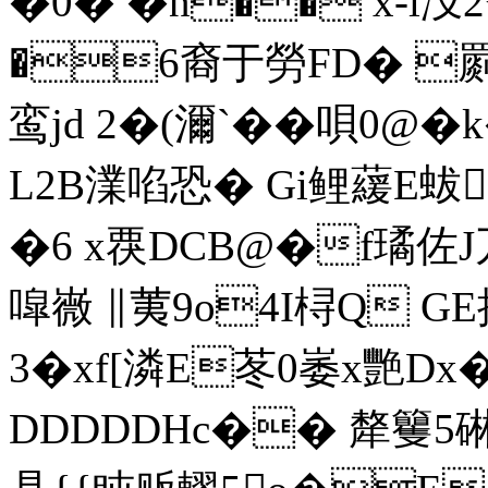
�0� �n�� x-
�6裔于勞FD� 罽[r
鸾 jd 2�(濔`��唄0
L2B澲啗恐� Gi鲤藧E蛂
�6 x覄DCB@�f璚佐
噑嶶 ∥荑9o4I桪Q GE捞
3�xf[潾E苳0崣x艷Dx
DDDDDHc�� 犛籰5碄