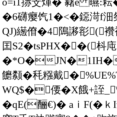
o=i1捇芠煇� 藸e 曣:
�6礴瘿饩1�<�鐚渮f沺桀
QJ)繱傄�4隝謻彮(
囯S2�tsPHX��(枓庉(
�*O�JN�1IH� 
饝颣 �秏糨戴�%UE
WQ$�偠�X餓+誈_
�qE(酾€)� aｉF(�