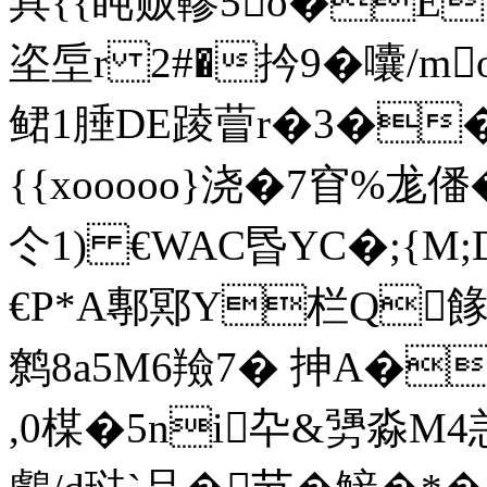
具{{盹贩轇5o�E�
垐垕r 2#�扲9�囔/m
鲪1腄DE踜萺r�3��
{{xooooo}浇�7窅%尨僠�
仒1 ) €WAC昬YC�;{
€P*A鄟鄍Y栏Q餯
鹩8a5M6羷7� 抻A�
,0楳�5ni卆&勥淼M