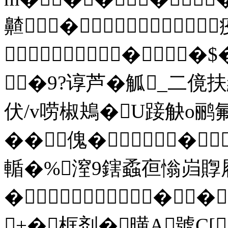
齄�
�
�9?谆芦�觚_二傹
伏/v唠椒鴂�U踥觖o鹂氟
�� 傀��
輴�%潌9 鎋蟊亱慃岿賯
���
+�框剂�曂A號C[2