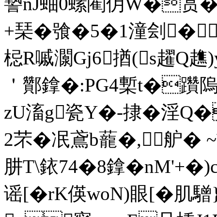
謺nJ蚰0螦閵仴W�筼�>
+琹�飸�5�1潼刽�
梞R嘁灁Gj6揂(s趯
＇酇鎿�:PG4槧t�躦隖?
zU滀g瓷Y�-捸 �淫Q
2芣�冺鳶b蘢�,舮� 
肼T\銥74�8鎿�nM'+�
谣[�rK偀woN)眼[� 肌